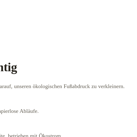
htig
rauf, unseren ökologischen Fußabdruck zu verkleinern.
apierlose Abläufe.
te, betrieben mit Ökostrom.