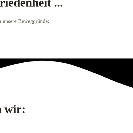
edenheit ...
en unsere Beweggründe:
 wir: